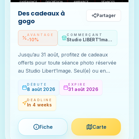
Des cadeaux à
Partager
gogo
AVANTAGE
COMMERÇANT
-10%
Studio LIBERT'Image
Jusqu’au 31 août, profitez de cadeaux
offerts pour toute séance photo réservée
au Studio Libert’Image. Seul(e) ou en
couple, vivez une expérience photo
DÉBUTE
EXPIRE
unique, dans un studio privé où discrétion,
8 août 2026
31 août 2026
bienveillance et confidentialité sont
DEADLINE
essentielles. Studio Libert’Image – Port
In 4 weeks
Ambonne, Village Naturiste du Cap d’Agde
07 59 59 84 18 –
Fiche
Carte
contact@libertimagephoto.fr