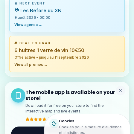
📅 NEXT EVENT
🌴 Les Before du 3B
9 août 2026
•
00:00
View agenda →
🎁 DEAL TO GRAB
6 huitres 1 verre de vin 10€50
Offre active
• jusqu’au
11 septembre 2026
View all promos →
The mobile app is available on your
store!
Download it for free on your store to find the
interactive map and live events.
(4,9)
Cookies
Cookies pour la mesure d'audience
et statistiques.