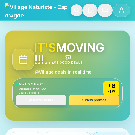
Village Naturiste - Cap 
IT'S
MOVING
!!!...
58
GOOD DEALS
🎉
Village deals in real time
ACTIVE NOW
+
6
Updated at
06H39
NEW
3 active deals
🎉
View events
⚡
View promos