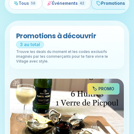
Tous
Événements
Promotions
58
42
3
Promotions à découvrir
3
au total
Trouve les deals du moment et les codes exclusifs
imaginés par les commerçants pour te faire vivre le
Village avec style.
🎁
🏷️ PROMO
💰