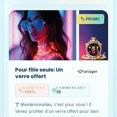
🎁
🏷️ PROMO
💰
Pour fille seule: Un
Partager
verre offert
AVANTAGE
COMMERÇANT
-100%
3B
🍸 Mesdemoiselles, c'est pour vous ! 💃
Venez profiter d'un verre offert pour bien