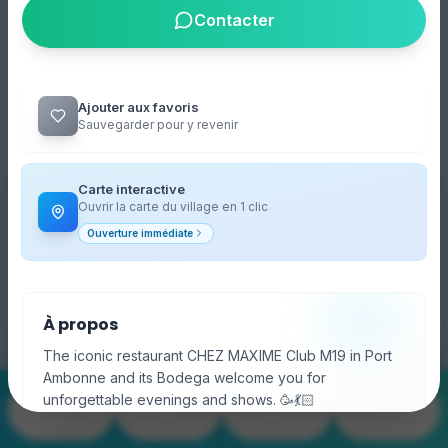
Contacter
Ajouter aux favoris
Sauvegarder pour y revenir
The mobile app is available on your
Carte interactive
store!
Ouvrir la carte du village en 1 clic
Download it for free on your store to find the
Ouverture immédiate
interactive map and live events.
(4,9)
Cookies
Cookies pour la mesure d'audience
et statistiques.
Install the app
→
À propos
Personnaliser
Refuser
OK
The iconic restaurant CHEZ MAXIME Club M19 in Port
Ambonne and its Bodega welcome you for
187
63
259
unforgettable evenings and shows. 🥳💃🏻
Merchants
Plan village
Events & Promos
Live