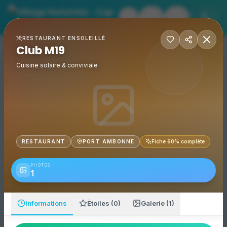
Village Naturiste - Cap 
Club M19
- Village Naturiste
RESTAURANT ENSOLEILLÉ
Événements
Club M19
Accueil
Club M19
Emblématique restaurant CHEZ MAXIME Club M19 à Port Am
Adresse :
2 Av. Amphitrite, 34300 Agde, France
Cuisine solaire & conviviale
Catégorie :
Restaurant
RESTAURANT
PORT AMBONNE
Fiche
60
% complète
PHOTOS
1
Informations
Étoiles (0)
Galerie (1)