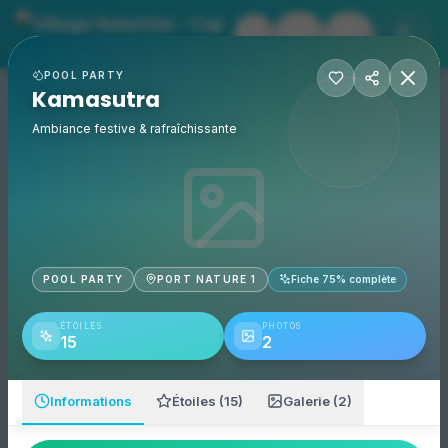
Village Naturiste - Cap 
Kamasutra
- Village Naturiste
POOL PARTY
Événements
Kamasutra
Accueil
Kamasutra
Bine ati venit Kamasutra chef du agde-vue_aérienne.jpg KAM
Adresse :
Port Nature 1
Ambiance festive & rafraîchissante
Catégorie :
Pool Party
Téléphone mobile :
+33613432246
POOL PARTY
PORT NATURE 1
Fiche
75
% complète
ÉTOILES
PHOTOS
15
2
Informations
Étoiles (15)
Galerie (2)