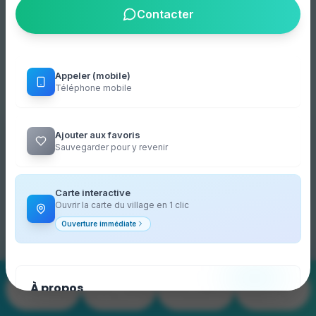
Contacter
Appeler (mobile)
Téléphone mobile
The mobile app is available on your
Ajouter aux favoris
store!
Sauvegarder pour y revenir
Download it for free on your store to find the
interactive map and live events.
(4,9)
Carte interactive
Cookies
Ouvrir la carte du village en 1 clic
Cookies pour la mesure d'audience
et statistiques.
Ouverture immédiate
Install the app
→
Personnaliser
Refuser
OK
186
65
263
À propos
Merchants
Plan village
Events & Promos
Live
Bine ati venit Kamasutra chef du agde-