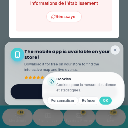
informations de l'établissement
Réessayer
The mobile app is available on your
store!
Download it for free on your store to find the
interactive map and live events.
(4,9)
Cookies
Cookies pour la mesure d'audience
et statistiques.
Install the app
→
Personnaliser
Refuser
OK
188
55
128
Merchants
Plan village
Events & Promos
Live