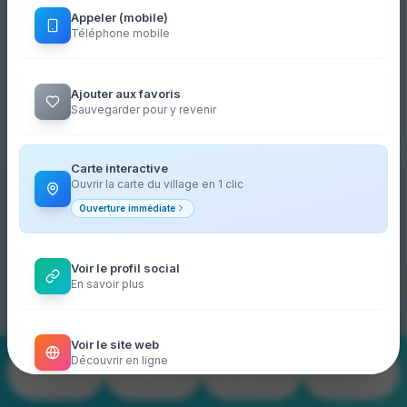
Appeler (mobile)
Téléphone mobile
Ajouter aux favoris
Sauvegarder pour y revenir
The mobile app is available on your
Carte interactive
store!
Ouvrir la carte du village en 1 clic
Download it for free on your store to find the
Ouverture immédiate
interactive map and live events.
(4,9)
Cookies
Voir le profil social
Cookies pour la mesure d'audience
En savoir plus
et statistiques.
Install the app
→
Personnaliser
Refuser
OK
Voir le site web
188
57
249
Découvrir en ligne
Merchants
Plan village
Events & Promos
Live