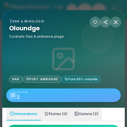
Village Naturiste - Cap 
Oloundge
- Village Naturiste
BAR & MIXOLOGIE
Événements
Oloundge
Accueil
Oloundge
Le O'Lounge est un établissement situé dans le village nat
Adresse :
2 rue Amphitrite, 34300 Le Cap d'Agde
Cocktails frais & ambiance plage
Catégorie :
Bar
Téléphone mobile :
+33699821503
BAR
PORT AMBONNE
Fiche
85
% complète
PHOTOS
2
Informations
Étoiles (0)
Galerie (2)