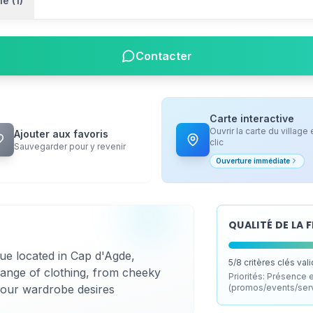
ie (1)
Contacter
Carte interactive
Ouvrir la carte du village 
Ajouter aux favoris
clic
Sauvegarder pour y revenir
Ouverture immédiate
QUALITÉ DE LA 
ue located in Cap d'Agde,
5
/
8
critères clés val
range of clothing, from cheeky
Priorités:
Présence en
l your wardrobe desires
(promos/events/servi