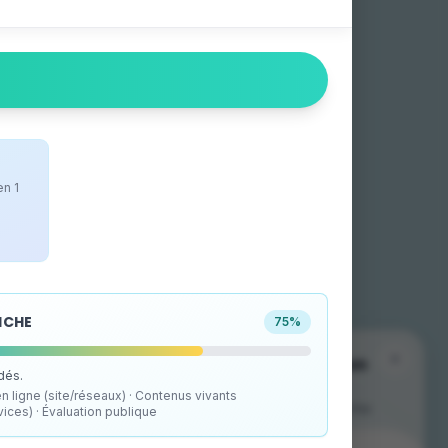
en 1
FICHE
75
%
The mobile app is available on
idés.
your store!
 ligne (site/réseaux) · Contenus vivants
Download it for free on your store to find the
ces) · Évaluation publique
interactive map and live events.