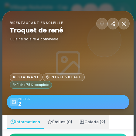
Village Naturiste - Cap 
Troquet de rené
- Village Naturiste
RESTAURANT ENSOLEILLÉ
Événements
Troquet de rené
Accueil
Troquet de rené
Le Troquet de René est l'endroit idéal pour partager un mom
Adresse :
1 Rue des Nereides, 34300 Agde, France
Cuisine solaire & conviviale
Catégorie :
Restaurant
Téléphone fixe :
+33467010769
RESTAURANT
ENTRÉE VILLAGE
Fiche
75
% complète
PHOTOS
2
Informations
Étoiles (0)
Galerie (2)