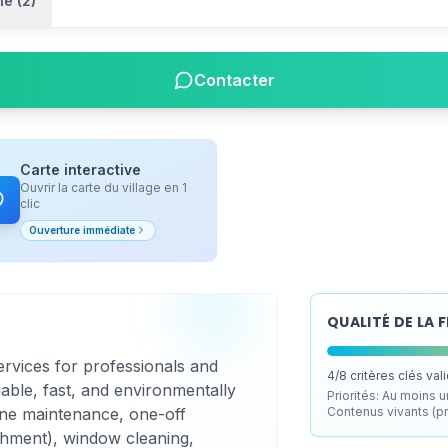
ie (2)
Contacter
Carte interactive
Ouvrir la carte du village en 1
clic
Ouverture immédiate
QUALITÉ DE LA 
ervices for professionals and
4
/
8
critères clés val
liable, fast, and environmentally
Priorités:
Au moins un
tine maintenance, one-off
Contenus vivants (p
shment), window cleaning,