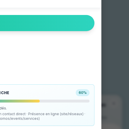
FICHE
60
%
The mobile app is available on
idés.
your store!
 contact direct · Présence en ligne (site/réseaux) ·
Download it for free on your store to find the
romos/events/services)
interactive map and live events.