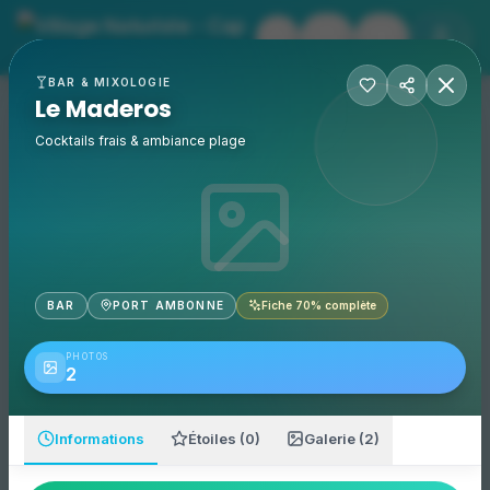
Village Naturiste - Cap 
Le Maderos
- Village Naturiste
BAR & MIXOLOGIE
Événements
Le Maderos
Accueil
Le Maderos
🔥 LE MADEROS ARRIVE AU CAP D’AGDE 🔥 ✨ Nouveau lieu • N
Adresse :
Av. de Port Ambonne, 34300 Agde, France
Cocktails frais & ambiance plage
Catégorie :
Bar
BAR
PORT AMBONNE
Fiche
70
% complète
PHOTOS
2
Informations
Étoiles (0)
Galerie (2)